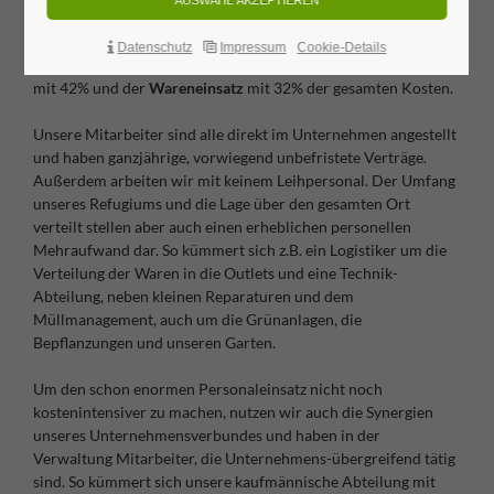
sich unsere Preise zusammensetzen.
Datenschutz
Impressum
Cookie-Details
Die beiden größten Kostenfaktoren sind die
Personalkosten
mit 42% und der
Wareneinsatz
mit 32% der gesamten Kosten.
Unsere Mitarbeiter sind alle direkt im Unternehmen angestellt
und haben ganzjährige, vorwiegend unbefristete Verträge.
Außerdem arbeiten wir mit keinem Leihpersonal. Der Umfang
unseres Refugiums und die Lage über den gesamten Ort
verteilt stellen aber auch einen erheblichen personellen
Mehraufwand dar. So kümmert sich z.B. ein Logistiker um die
Verteilung der Waren in die Outlets und eine Technik-
Abteilung, neben kleinen Reparaturen und dem
Müllmanagement, auch um die Grünanlagen, die
Bepflanzungen und unseren Garten.
Um den schon enormen Personaleinsatz nicht noch
kostenintensiver zu machen, nutzen wir auch die Synergien
unseres Unternehmensverbundes und haben in der
Verwaltung Mitarbeiter, die Unternehmens-übergreifend tätig
sind. So kümmert sich unsere kaufmännische Abteilung mit