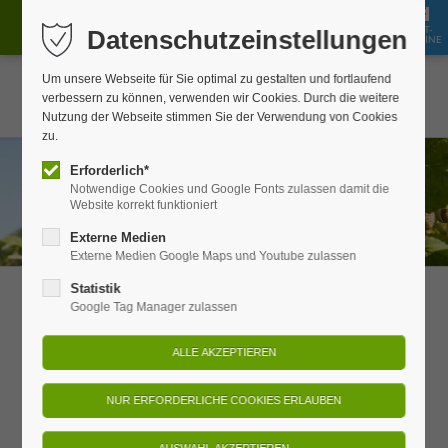
GUT-
Datenschutzeinstellungen
JOBS
BUCHEN
SHOP
SCHEINE
Um unsere Webseite für Sie optimal zu gestalten und fortlaufend
verbessern zu können, verwenden wir Cookies. Durch die weitere
Nutzung der Webseite stimmen Sie der Verwendung von Cookies
zu.
Erforderlich*
Notwendige Cookies und Google Fonts zulassen damit die
Website korrekt funktioniert
Externe Medien
Externe Medien Google Maps und Youtube zulassen
Statistik
Preistransparenz
Google Tag Manager zulassen
Wie setzen sich unsere Preise zusammen?
Immer wieder kommt die Frage nach unserer Preisgestaltung.
Wir wollen offen damit umgehen und Ihnen aufschlüsseln, wie