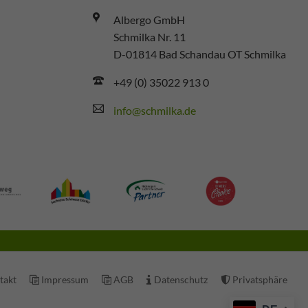
Albergo GmbH
Schmilka Nr. 11
D-01814 Bad Schandau OT Schmilka
+49 (0) 35022 913 0
info@schmilka.de
tion
takt
Impressum
AGB
Datenschutz
Privatsphäre
ringen