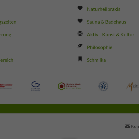
Naturheilpraxis
szeiten
Sauna & Badehaus
erung
Aktiv - Kunst & Kultur
Philosophie
ereich
Schmilka
Naviga
Kon
übersp