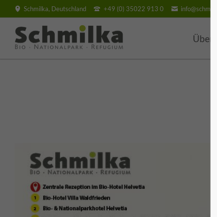
Schmilka, Deutschland
+49 (0) 35022 913 0
info@schmilk
SUCHEN
Über
BIO H
Villa
Hotel
BIO V
Pensi
Feri