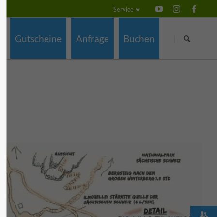
Service
Navigation
Navigation
überspringen
überspringen
Gutscheine
Anfrage
Buchen
z
ch
e
a