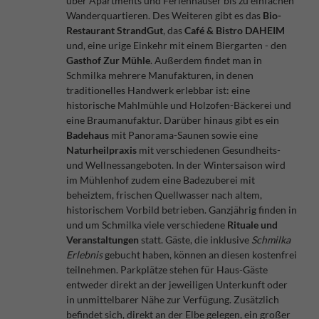
über Apartments und Ferienhäuser bis zu einfachen
Wanderquartieren. Des Weiteren gibt es das
Bio-
Restaurant StrandGut
, das
Café & Bistro DAHEIM
und, eine urige Einkehr mit einem Biergarten - den
Gasthof Zur Mühle
. Außerdem findet man in
Schmilka mehrere Manufakturen, in denen
traditionelles Handwerk erlebbar ist: eine
historische Mahlmühle und Holzofen-Bäckerei und
eine Braumanufaktur. Darüber hinaus gibt es ein
Badehaus
mit Panorama-Saunen sowie eine
Naturheilpraxis
mit verschiedenen Gesundheits-
und Wellnessangeboten. In der Wintersaison wird
im Mühlenhof zudem eine Badezuberei mit
beheiztem, frischen Quellwasser nach altem,
historischem Vorbild betrieben. Ganzjährig finden in
und um Schmilka viele verschiedene
Rituale und
Veranstaltungen
statt. Gäste, die inklusive
Schmilka
Erlebnis
gebucht haben, können an diesen kostenfrei
teilnehmen. Parkplätze stehen für Haus-Gäste
entweder direkt an der jeweiligen Unterkunft oder
in unmittelbarer Nähe zur Verfügung. Zusätzlich
befindet sich, direkt an der Elbe gelegen, ein großer