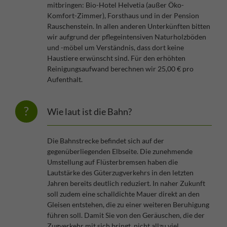
mitbringen: Bio-Hotel Helvetia (außer Öko-
Komfort-Zimmer), Forsthaus und in der Pension
Rauschenstein. In allen anderen Unterkünften bitten
wir aufgrund der pflegeintensiven Naturholzböden
und -möbel um Verständnis, dass dort keine
Haustiere erwünscht sind. Für den erhöhten
Reinigungsaufwand berechnen wir 25,00 € pro
Aufenthalt.
Wie laut ist die Bahn?
Die Bahnstrecke befindet sich auf der
gegenüberliegenden Elbseite. Die zunehmende
Umstellung auf Flüsterbremsen haben die
Lautstärke des Güterzugverkehrs in den letzten
Jahren bereits deutlich reduziert. In naher Zukunft
soll zudem eine schalldichte Mauer direkt an den
Gleisen entstehen, die zu einer weiteren Beruhigung
führen soll. Damit Sie von den Geräuschen, die der
Zugverkehr mit sich bringt, nicht allzu viel