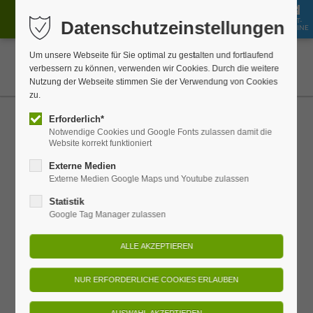
GUT-
Datenschutzeinstellungen
JOBS
BUCHEN
SHOP
SCHEINE
Um unsere Webseite für Sie optimal zu gestalten und fortlaufend
verbessern zu können, verwenden wir Cookies. Durch die weitere
Nutzung der Webseite stimmen Sie der Verwendung von Cookies
zu.
Erforderlich*
Fragen und Antworten
Notwendige Cookies und Google Fonts zulassen damit die
Website korrekt funktioniert
Die häufigsten Fragen unserer Gäste -
Externe Medien
schnell und einfach erklärt
Externe Medien Google Maps und Youtube zulassen
Statistik
Google Tag Manager zulassen
Was ist das Bio- und Nationalpark
Refugium Schmilka?
Das Bio- und Nationalpark Refugium Schmilka ist
ein Urlaubs- und Freizeitrefugium, welches sich fast